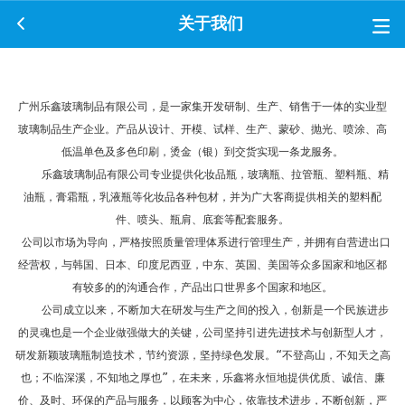
关于我们
广州乐鑫玻璃制品有限公司，是一家集开发研制、生产、销售于一体的实业型
玻璃制品生产企业。产品从设计、开模、试样、生产、蒙砂、抛光、喷涂、高
低温单色及多色印刷，烫金（银）到交货实现一条龙服务。
    乐鑫玻璃制品有限公司专业提供化妆品瓶，玻璃瓶、拉管瓶、塑料瓶、精
油瓶，膏霜瓶，乳液瓶等化妆品各种包材，并为广大客商提供相关的塑料配
件、喷头、瓶肩、底套等配套服务。
 公司以市场为导向，严格按照质量管理体系进行管理生产，并拥有自营进出口
经营权，与韩国、日本、印度尼西亚，中东、英国、美国等众多国家和地区都
有较多的的沟通合作，产品出口世界多个国家和地区。
    公司成立以来，不断加大在研发与生产之间的投入，创新是一个民族进步
的灵魂也是一个企业做强做大的关键，公司坚持引进先进技术与创新型人才，
研发新颖玻璃瓶制造技术，节约资源，坚持绿色发展。“不登高山，不知天之高
也；不临深溪，不知地之厚也”，在未来，乐鑫将永恒地提供优质、诚信、廉
价、及时、环保的产品与服务，以顾客为中心，依靠技术进步，不断创新，严