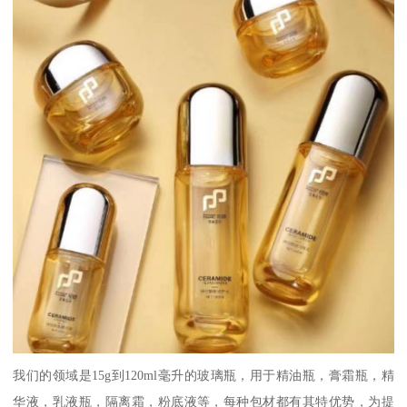
我们的领域是15g到120ml毫升的玻璃瓶，用于精油瓶，膏霜瓶，精
华液，乳液瓶，隔离霜，粉底液等，每种包材都有其特优势，为提