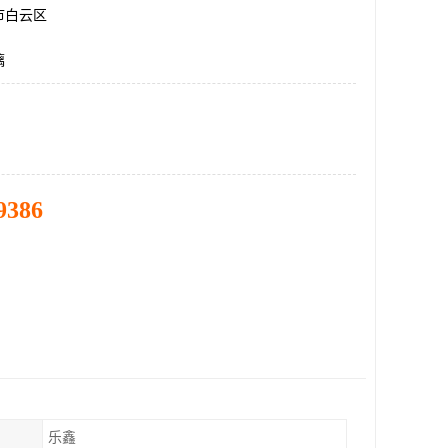
市白云区
璃
9386
乐鑫