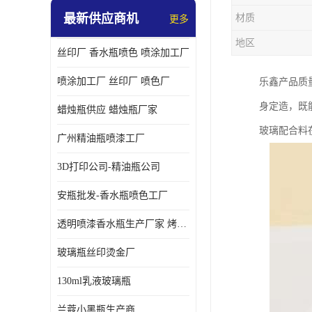
最新供应商机
材质
更多
地区
丝印厂 香水瓶喷色 喷涂加工厂
喷涂加工厂 丝印厂 喷色厂
乐鑫产品质
身定造，既
蜡烛瓶供应 蜡烛瓶厂家
玻璃配合料
广州精油瓶喷漆工厂
3D打印公司-精油瓶公司
安瓶批发-香水瓶喷色工厂
透明喷漆香水瓶生产厂家 烤漆抛光香水瓶厂家
玻璃瓶丝印烫金厂
130ml乳液玻璃瓶
兰蔻小黑瓶生产商