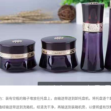
为：装有空瓶的箱子堆放在托盘上，由输送带送到卸托盘机，将托盘逐个
箱经输送带送到洗箱机，经清洗干净，再输送到装箱机旁，以便将盛有饮