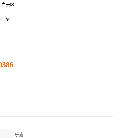
市白云区
瓶厂家
9386
乐鑫