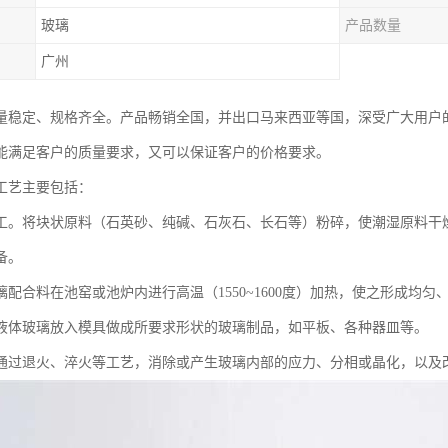
玻璃
产品数量
广州
量稳定、规格齐全。产品畅销全国，并出口马来西亚等国，深受广大用户
能满足客户的质量要求，又可以保证客户的价格要求。
工艺主要包括：
工。将块状原料（石英砂、纯碱、石灰石、长石等）粉碎，使潮湿原料干
备。
璃配合料在池窑或池炉内进行高温（1550~1600度）加热，使之形成均
液体玻璃放入模具做成所要求形状的玻璃制品，如平板、各种器皿等。
通过退火、淬火等工艺，消除或产生玻璃内部的应力、分相或晶化，以及