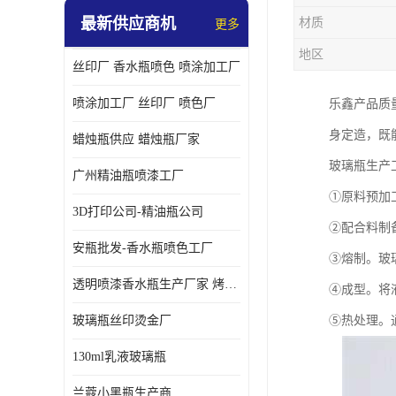
最新供应商机
材质
更多
地区
丝印厂 香水瓶喷色 喷涂加工厂
喷涂加工厂 丝印厂 喷色厂
乐鑫产品质
身定造，既
蜡烛瓶供应 蜡烛瓶厂家
玻璃瓶生产
广州精油瓶喷漆工厂
①原料预加
3D打印公司-精油瓶公司
②配合料制
安瓶批发-香水瓶喷色工厂
③熔制。玻
透明喷漆香水瓶生产厂家 烤漆抛光香水瓶厂家
④成型。将
玻璃瓶丝印烫金厂
⑤热处理。
130ml乳液玻璃瓶
兰蔻小黑瓶生产商