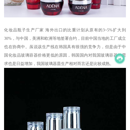
化妆品瓶子生产厂家 海外出口的比重计划从原有的3~5%扩大到
30%，与中国，美洲和欧洲等地签署合约，目前中国当地的工厂成立
也在协商中。虽说该生产线在韩国具有很强的竞争力，但是由于中
国化妆品玻璃容器价格更低的原因，韩国国内对我国玻璃容器的需
求也是日益增加，我国玻璃器皿生产相对而言还是比较成熟。