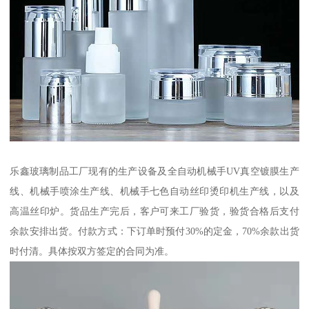
乐鑫玻璃制品工厂现有的生产设备及全自动机械手UV真空镀膜生产
线、机械手喷涂生产线、机械手七色自动丝印烫印机生产线，以及
高温丝印炉。货品生产完后，客户可来工厂验货，验货合格后支付
余款安排出货。付款方式：下订单时预付30%的定金，70%余款出货
时付清。具体按双方签定的合同为准。