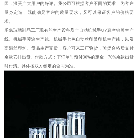
国，深受广大用户的好评。我公司可根据客户不同的要求，为客户
量身定造，既能满足客户的质量要求，又可以保证客户的价格要
求。
乐鑫玻璃制品工厂现有的生产设备及全自动机械手UV真空镀膜生产
线、机械手喷涂生产线、机械手七色自动丝印烫印机生产线，以及
高温丝印炉。货品生产完后，客户可来工厂验货，验货合格后支付
余款安排出货。付款方式：下订单时预付30%的定金，70%余款出货
时付清。具体按双方签定的合同为准。