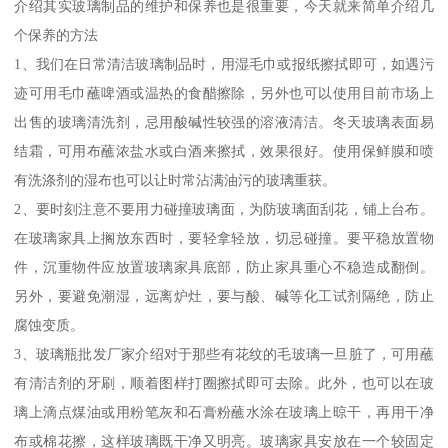
介绍其实玻璃制品的维护和保养也是很重要，今天就来简单介绍几
个保养的方法
1、我们在日常清洁玻璃制品时，用湿毛巾或报纸擦拭即可，如遇污
迹可用毛巾蘸啤酒或温热的食醋擦除，另外也可以使用目前市场上
出售的玻璃清洗剂，忌用酸碱性较强的溶液清洁。冬天玻璃表面易
结霜，可用布蘸浓盐水或白酒来擦拭，效果很好。使用保鲜膜和喷
有洗涤剂的湿布也可以让时常沾满油污的玻璃重获。
2、要时刻注意不要用力碰撞玻璃面，为防玻璃面刮花，铺上台布。
在玻璃家具上搁放东西时，要轻拿轻放，切忌碰撞。要平稳放置物
件，沉重物件应放置玻璃家具底部，防止家具重心不稳造成翻倒。
另外，要避免潮湿，远离炉灶，要与酸、碱等化工试剂隔绝，防止
腐蚀变质。
3、玻璃瓶批发厂家介绍对于那些有花纹的毛玻璃一旦脏了，可用蘸
有清洁剂的牙刷，顺着图样打圈擦拭即可去除。此外，也可以在玻
璃上滴点煤油或用粉笔灰和石膏粉蘸水涂在玻璃上晾干，再用干净
布或棉花擦，这样玻璃既干净又明亮。玻璃家具安放在一个较固定