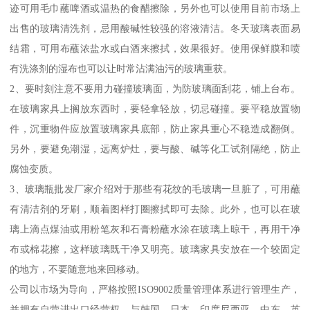
迹可用毛巾蘸啤酒或温热的食醋擦除，另外也可以使用目前市场上
出售的玻璃清洗剂，忌用酸碱性较强的溶液清洁。冬天玻璃表面易
结霜，可用布蘸浓盐水或白酒来擦拭，效果很好。使用保鲜膜和喷
有洗涤剂的湿布也可以让时常沾满油污的玻璃重获。
2、要时刻注意不要用力碰撞玻璃面，为防玻璃面刮花，铺上台布。
在玻璃家具上搁放东西时，要轻拿轻放，切忌碰撞。要平稳放置物
件，沉重物件应放置玻璃家具底部，防止家具重心不稳造成翻倒。
另外，要避免潮湿，远离炉灶，要与酸、碱等化工试剂隔绝，防止
腐蚀变质。
3、玻璃瓶批发厂家介绍对于那些有花纹的毛玻璃一旦脏了，可用蘸
有清洁剂的牙刷，顺着图样打圈擦拭即可去除。此外，也可以在玻
璃上滴点煤油或用粉笔灰和石膏粉蘸水涂在玻璃上晾干，再用干净
布或棉花擦，这样玻璃既干净又明亮。玻璃家具安放在一个较固定
的地方，不要随意地来回移动。
公司以市场为导向，严格按照ISO9002质量管理体系进行管理生产，
并拥有自营进出口经营权，与韩国、日本、印度尼西亚，中东、英