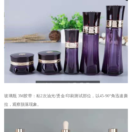
玻璃瓶 3M胶带：粘2次油光/烫金/印刷测试部位，以45-90°角迅速撕
拉，观察脱落现象。