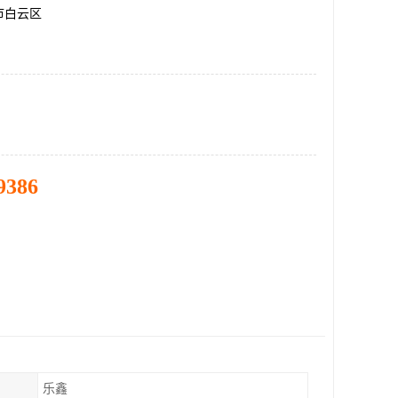
市白云区
9386
乐鑫