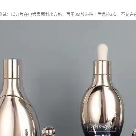
测试：以刀片在电镀表面划出方格，再用3M胶带粘上后急拉2次。不允许