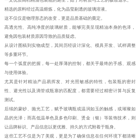
一支优质高档精油包装瓶的诞生，始于对材质与工艺的极致追求。
精选的原料经过高温熔炼，化为晶莹剔透的玻璃溶液。
这不仅仅是物理形态的改变，更是品质基础的奠定。
高透光性、高纯净度的玻璃材质，能够完美呈现精油本身的色泽，
避免因包装材质原因导致的品质疑虑。
从设计图稿到实物成型，其间历经设计深化、模具开发、试样调整
等多重环节。
每一个弧度的把握，每一处厚薄的控制，都关乎最终的手感、观感
与使用体验。
尤其是针对精油产品易挥发、对光照敏感的特性，包装瓶的密封
性、避光性以及滴管或瓶塞的匹配度，都需要经过精密计算与反复
测试。
后续的蒙砂、抛光工艺，赋予玻璃瓶或温润如玉的触感，或璀璨如
晶的光泽；而高低温单色及多色印刷、烫金（银）等装饰技术，则
让品牌标识、产品信息以更优雅、持久的方式附着于瓶身。
这些工艺不仅是为了美观，更是为了确保信息在任何环境下都清晰