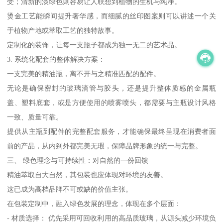
受；清新的淡绿色则容易让人联想到植物的生机与纯净。
烫金工艺能瞬间提升奢华感，而细腻的丝印图案则可以讲述一个关
于植物产地或萃取工艺的独特故事。
定制化的装饰，让每一支瓶子都成为独一无二的艺术品。
3. 系统化配套的整体解决方案：
一支完美的精油瓶，离不开与之精准匹配的配件。
无论是确保密封的玻璃滴管与胶头，还是提升整体质感的金属瓶
盖、塑料底套，或是方便使用的喷雾喷头，都需要与主瓶设计风格
一致、质量可靠。
提供从主瓶到配件的完整配套服务，才能确保最终呈现在消费者面
前的产品，从内到外都完美无瑕，保障品牌形象的统一与完整。
三、 绿色理念与可持续性：对自然的一份回馈
精油萃取自大自然，其包装也应体现对环境的友善。
这已成为高档品牌不可或缺的价值主张。
在包装定制中，融入绿色发展的理念，体现在多个层面：
- 材质选择： 优先采用可回收利用的高品质玻璃，从源头减少环境负