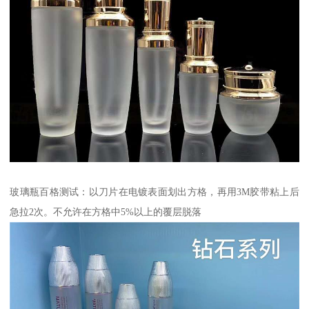
玻璃瓶百格测试：以刀片在电镀表面划出方格，再用3M胶带粘上后
急拉2次。不允许在方格中5%以上的覆层脱落