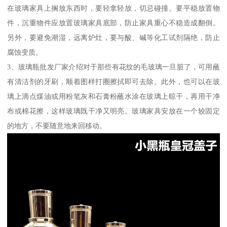
在玻璃家具上搁放东西时，要轻拿轻放，切忌碰撞。要平稳放置物
件，沉重物件应放置玻璃家具底部，防止家具重心不稳造成翻倒。
另外，要避免潮湿，远离炉灶，要与酸、碱等化工试剂隔绝，防止
腐蚀变质。
3、玻璃瓶批发厂家介绍对于那些有花纹的毛玻璃一旦脏了，可用蘸
有清洁剂的牙刷，顺着图样打圈擦拭即可去除。此外，也可以在玻
璃上滴点煤油或用粉笔灰和石膏粉蘸水涂在玻璃上晾干，再用干净
布或棉花擦，这样玻璃既干净又明亮。玻璃家具安放在一个较固定
的地方，不要随意地来回移动。