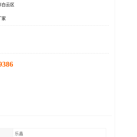
市白云区
厂家
9386
乐鑫