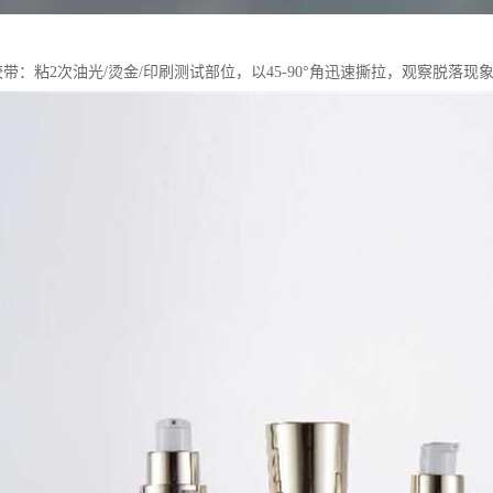
胶带：粘2次油光/烫金/印刷测试部位，以45-90°角迅速撕拉，观察脱落现