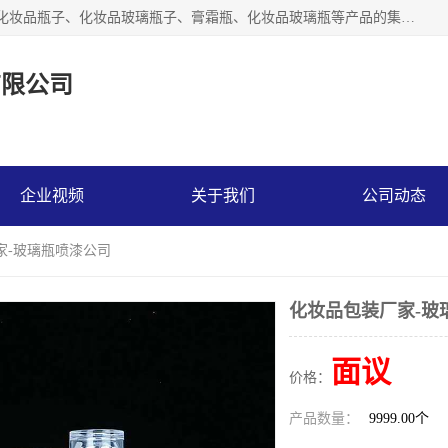
【1分钟前更新】广州乐鑫玻璃制品有限公司是一家专业从事化妆品瓶子、化妆品玻璃瓶子、膏霜瓶、化妆品玻璃瓶等产品的集开发研制、生产、销售于一体的实业型玻璃制品生产企业。产品从设计、开模、试样、生产、蒙砂、抛光、喷涂、高低温单色及多色印刷，烫金（银）到交货实现一条龙服务。
有限公司
企业视频
关于我们
公司动态
家-玻璃瓶喷漆公司
化妆品包装厂家-玻
面议
价格：
产品数量：
9999.00个