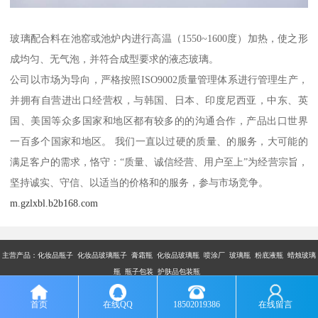
玻璃配合料在池窑或池炉内进行高温（1550~1600度）加热，使之形
成均匀、无气泡，并符合成型要求的液态玻璃。
公司以市场为导向，严格按照ISO9002质量管理体系进行管理生产，
并拥有自营进出口经营权，与韩国、日本、印度尼西亚，中东、英
国、美国等众多国家和地区都有较多的的沟通合作，产品出口世界
一百多个国家和地区。 我们一直以过硬的质量、的服务，大可能的
满足客户的需求，恪守：“质量、诚信经营、用户至上”为经营宗旨，
坚持诚实、守信、以适当的价格和的服务，参与市场竞争。
m.gzlxbl.b2b168.com
主营产品：
化妆品瓶子 化妆品玻璃瓶子 膏霜瓶 化妆品玻璃瓶 喷涂厂 玻璃瓶 粉底液瓶 蜡烛玻璃
瓶 瓶子包装 护肤品包装瓶
版权所有：广州市乐鑫玻璃制品有限公司
首页
在线QQ
18502019386
在线留言