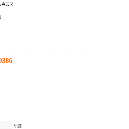
市白云区
璃
9386
乐鑫