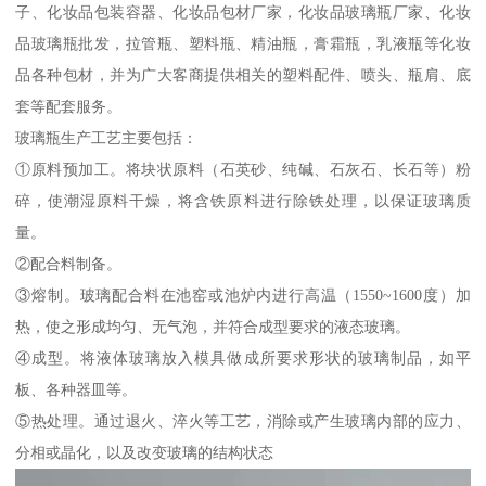
子、化妆品包装容器、化妆品包材厂家，化妆品玻璃瓶厂家、化妆
品玻璃瓶批发，拉管瓶、塑料瓶、精油瓶，膏霜瓶，乳液瓶等化妆
品各种包材，并为广大客商提供相关的塑料配件、喷头、瓶肩、底
套等配套服务。
玻璃瓶生产工艺主要包括：
①原料预加工。将块状原料（石英砂、纯碱、石灰石、长石等）粉
碎，使潮湿原料干燥，将含铁原料进行除铁处理，以保证玻璃质
量。
②配合料制备。
③熔制。玻璃配合料在池窑或池炉内进行高温（1550~1600度）加
热，使之形成均匀、无气泡，并符合成型要求的液态玻璃。
④成型。将液体玻璃放入模具做成所要求形状的玻璃制品，如平
板、各种器皿等。
⑤热处理。通过退火、淬火等工艺，消除或产生玻璃内部的应力、
分相或晶化，以及改变玻璃的结构状态