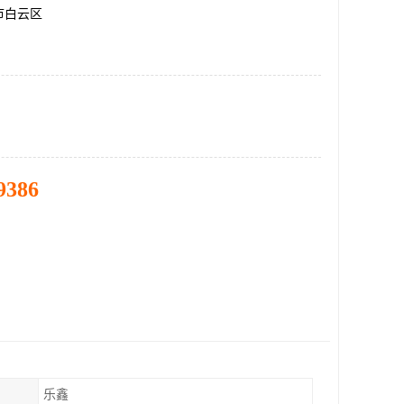
市白云区
9386
乐鑫