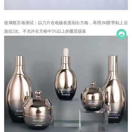
玻璃瓶百格测试：以刀片在电镀表面划出方格，再用3M胶带粘上后
急拉2次。不允许在方格中5%以上的覆层脱落