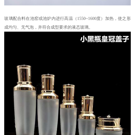
玻璃配合料在池窑或池炉内进行高温（1550~1600度）加热，使之形
成均匀、无气泡，并符合成型要求的液态玻璃。