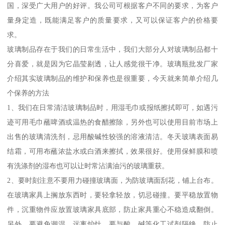
国，深受广大用户的好评。我公司可根据客户不同的要求，为客户
量身定造，既能满足客户的质量要求，又可以保证客户的价格要
求。
玻璃制品存在于我们的日常生活中，我们大部分人对玻璃制品都十
分喜爱，就是因为它晶莹剔透，让人感觉很干净。玻璃瓶批发厂家
介绍其实玻璃制品的维护和保养也是很重要，今天就来简单介绍几
个保养的方法
1、我们在日常清洁玻璃制品时，用湿毛巾或报纸擦拭即可，如遇污
迹可用毛巾蘸啤酒或温热的食醋擦除，另外也可以使用目前市场上
出售的玻璃清洗剂，忌用酸碱性较强的溶液清洁。冬天玻璃表面易
结霜，可用布蘸浓盐水或白酒来擦拭，效果很好。使用保鲜膜和喷
有洗涤剂的湿布也可以让时常沾满油污的玻璃重获。
2、要时刻注意不要用力碰撞玻璃面，为防玻璃面刮花，铺上台布。
在玻璃家具上搁放东西时，要轻拿轻放，切忌碰撞。要平稳放置物
件，沉重物件应放置玻璃家具底部，防止家具重心不稳造成翻倒。
另外，要避免潮湿，远离炉灶，要与酸、碱等化工试剂隔绝，防止