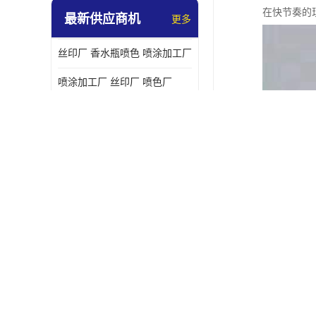
在快节奏的
最新供应商机
更多
丝印厂 香水瓶喷色 喷涂加工厂
喷涂加工厂 丝印厂 喷色厂
蜡烛瓶供应 蜡烛瓶厂家
广州精油瓶喷漆工厂
3D打印公司-精油瓶公司
安瓶批发-香水瓶喷色工厂
透明喷漆香水瓶生产厂家 烤漆抛光香水瓶厂家
玻璃瓶丝印烫金厂
130ml乳液玻璃瓶
兰蔻小黑瓶生产商