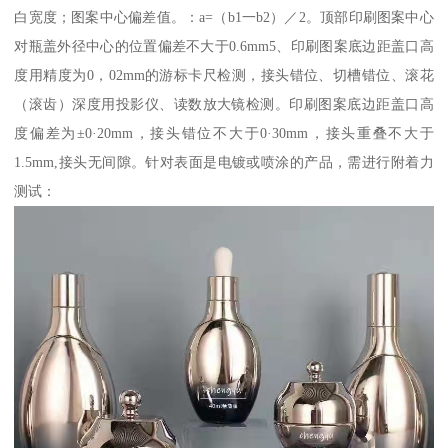
白宽度；图案中心偏差值。：a=（b1一b2）／2。顶部印刷图案中心
对瓶盖外径中心的位置偏差不大于0.6mm5、印刷图案底边距盖口高
度用精度为0，02mm的游标卡尺检测，接头错位、切槽错位、滚花
（滚齿）深度用投影仪、读数放大镜检测。印刷图案底边距盖口高
度偏差为±0·20mm，接头错位不大于0·30mm，接头重叠不大于
1.5mm,接头无间隙。针对表面是电镀或喷涂的产品，需进行附着力
测试：