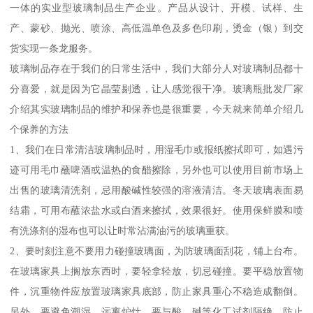
一体的实业型玻璃制品生产企业。产品从设计、开模、试样、生
产、蒙砂、抛光、喷涂、高低温单色及多色印刷，烫金（银）到交
货实现一条龙服务。
玻璃制品存在于我们的日常生活中，我们大部分人对玻璃制品都十
分喜爱，就是因为它晶莹剔透，让人感觉很干净。玻璃瓶批发厂家
介绍其实玻璃制品的维护和保养也是很重要，今天就来简单介绍几
个保养的方法
1、我们在日常清洁玻璃制品时，用湿毛巾或报纸擦拭即可，如遇污
迹可用毛巾蘸啤酒或温热的食醋擦除，另外也可以使用目前市场上
出售的玻璃清洗剂，忌用酸碱性较强的溶液清洁。冬天玻璃表面易
结霜，可用布蘸浓盐水或白酒来擦拭，效果很好。使用保鲜膜和喷
有洗涤剂的湿布也可以让时常沾满油污的玻璃重获。
2、要时刻注意不要用力碰撞玻璃面，为防玻璃面刮花，铺上台布。
在玻璃家具上搁放东西时，要轻拿轻放，切忌碰撞。要平稳放置物
件，沉重物件应放置玻璃家具底部，防止家具重心不稳造成翻倒。
另外，要避免潮湿，远离炉灶，要与酸、碱等化工试剂隔绝，防止