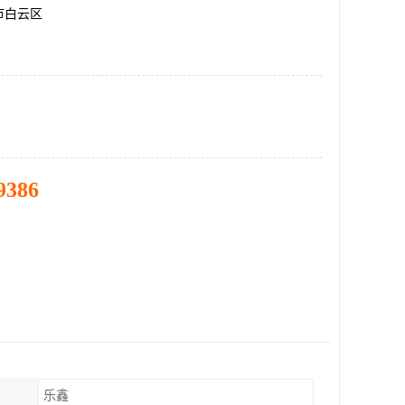
市白云区
9386
乐鑫