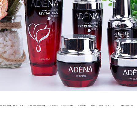
在池窑或池炉内进行高温（1550~1600度）加热，使之形成均匀、无气