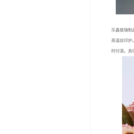
乐鑫玻璃制
高温丝印炉
时付清。具