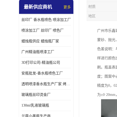
最新供应商机
材质
更多
地区
丝印厂 香水瓶喷色 喷涂加工厂
喷涂加工厂 丝印厂 喷色厂
广州市乐鑫
蒙砂、抛光
蜡烛瓶供应 蜡烛瓶厂家
色差说明：
广州精油瓶喷漆工厂
样进行颜色
3D打印公司-精油瓶公司
刷。瓶盖表
安瓶批发-香水瓶喷色工厂
度；图案中
透明喷漆香水瓶生产厂家 烤漆抛光香水瓶厂家
精度为0，
玻璃瓶丝印烫金厂
为±0·20
130ml乳液玻璃瓶
兰蔻小黑瓶生产商