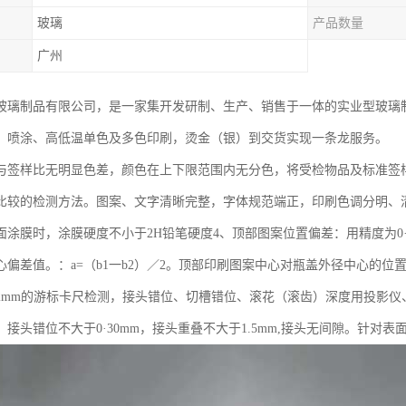
玻璃
产品数量
广州
玻璃制品有限公司，是一家集开发研制、生产、销售于一体的实业型玻璃
、喷涂、高低温单色及多色印刷，烫金（银）到交货实现一条龙服务。
与签样比无明显色差，颜色在上下限范围内无分色，将受检物品及标准签样距离3
比较的检测方法。图案、文字清晰完整，字体规范端正，印刷色调分明、
面涂膜时，涂膜硬度不小于2H铅笔硬度4、顶部图案位置偏差：用精度为0
心偏差值。：a=（b1一b2）／2。顶部印刷图案中心对瓶盖外径中心的位置
02mm的游标卡尺检测，接头错位、切槽错位、滚花（滚齿）深度用投影
mm，接头错位不大于0·30mm，接头重叠不大于1.5mm,接头无间隙。针