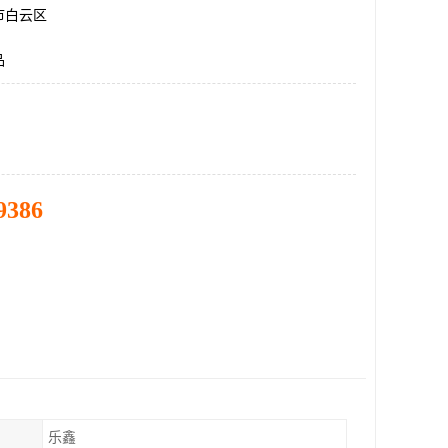
市白云区
品
9386
乐鑫