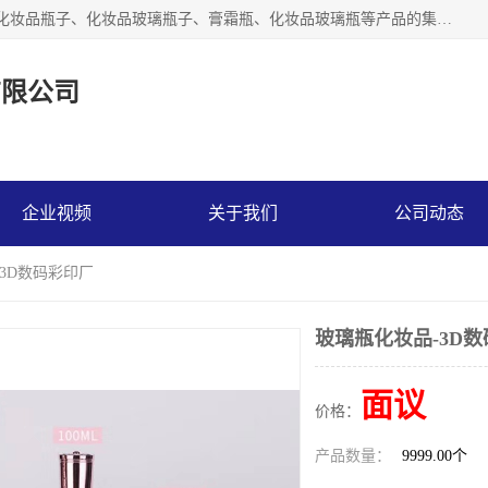
【1分钟前更新】广州乐鑫玻璃制品有限公司是一家专业从事化妆品瓶子、化妆品玻璃瓶子、膏霜瓶、化妆品玻璃瓶等产品的集开发研制、生产、销售于一体的实业型玻璃制品生产企业。产品从设计、开模、试样、生产、蒙砂、抛光、喷涂、高低温单色及多色印刷，烫金（银）到交货实现一条龙服务。
有限公司
企业视频
关于我们
公司动态
-3D数码彩印厂
玻璃瓶化妆品-3D
面议
价格：
产品数量：
9999.00个