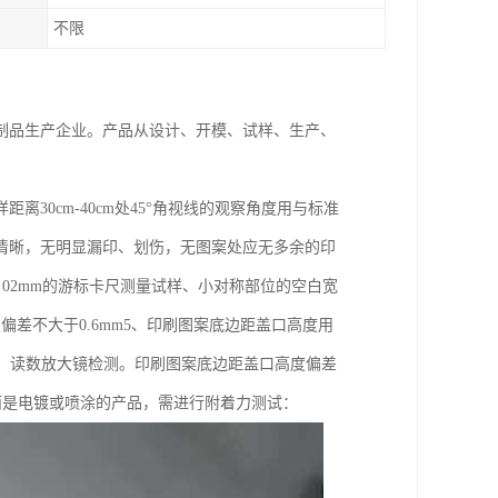
不限
制品生产企业。产品从设计、开模、试样、生产、
0cm-40cm处45°角视线的观察角度用与标准
清晰，无明显漏印、划伤，无图案处应无多余的印
·02mm的游标卡尺测量试样、小对称部位的空白宽
偏差不大于0.6mm5、印刷图案底边距盖口高度用
仪、读数放大镜检测。印刷图案底边距盖口高度偏差
对表面是电镀或喷涂的产品，需进行附着力测试：