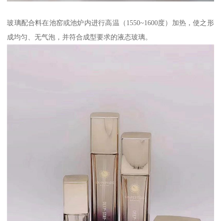
玻璃配合料在池窑或池炉内进行高温（1550~1600度）加热，使之形
成均匀、无气泡，并符合成型要求的液态玻璃。