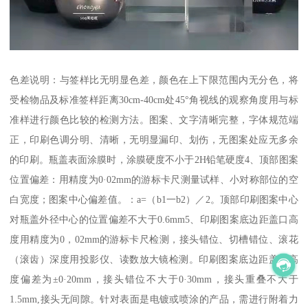
色差说明：与签样比无明显色差，颜色在上下限范围内无分色，将
受检物品及标准签样距离30cm-40cm处45°角视线的观察角度用与标
准样进行颜色比较的检测方法。图案、文字清晰完整，字体规范端
正，印刷色调分明、清晰，无明显漏印、划伤，无图案处应无多余
的印刷。瓶盖表面涂膜时，涂膜硬度不小于2H铅笔硬度4、顶部图案
位置偏差：用精度为0·02mm的游标卡尺测量试样、小对称部位的空
白宽度；图案中心偏差值。：a=（b1一b2）／2。顶部印刷图案中心
对瓶盖外径中心的位置偏差不大于0.6mm5、印刷图案底边距盖口高
度用精度为0，02mm的游标卡尺检测，接头错位、切槽错位、滚花
（滚齿）深度用投影仪、读数放大镜检测。印刷图案底边距盖口高
度偏差为±0·20mm，接头错位不大于0·30mm，接头重叠不大于
1.5mm,接头无间隙。针对表面是电镀或喷涂的产品，需进行附着力