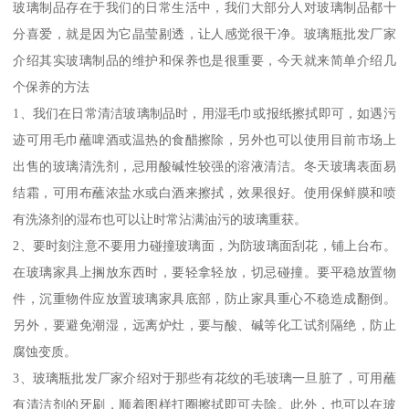
玻璃制品存在于我们的日常生活中，我们大部分人对玻璃制品都十
分喜爱，就是因为它晶莹剔透，让人感觉很干净。玻璃瓶批发厂家
介绍其实玻璃制品的维护和保养也是很重要，今天就来简单介绍几
个保养的方法
1、我们在日常清洁玻璃制品时，用湿毛巾或报纸擦拭即可，如遇污
迹可用毛巾蘸啤酒或温热的食醋擦除，另外也可以使用目前市场上
出售的玻璃清洗剂，忌用酸碱性较强的溶液清洁。冬天玻璃表面易
结霜，可用布蘸浓盐水或白酒来擦拭，效果很好。使用保鲜膜和喷
有洗涤剂的湿布也可以让时常沾满油污的玻璃重获。
2、要时刻注意不要用力碰撞玻璃面，为防玻璃面刮花，铺上台布。
在玻璃家具上搁放东西时，要轻拿轻放，切忌碰撞。要平稳放置物
件，沉重物件应放置玻璃家具底部，防止家具重心不稳造成翻倒。
另外，要避免潮湿，远离炉灶，要与酸、碱等化工试剂隔绝，防止
腐蚀变质。
3、玻璃瓶批发厂家介绍对于那些有花纹的毛玻璃一旦脏了，可用蘸
有清洁剂的牙刷，顺着图样打圈擦拭即可去除。此外，也可以在玻