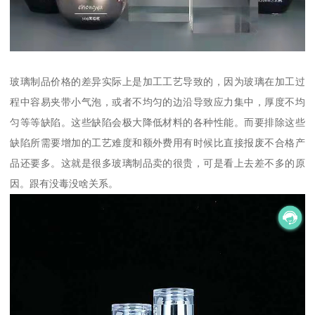
玻璃制品价格的差异实际上是加工工艺导致的，因为玻璃在加工过
程中容易夹带小气泡，或者不均匀的边沿导致应力集中，厚度不均
匀等等缺陷。这些缺陷会极大降低材料的各种性能。而要排除这些
缺陷所需要增加的工艺难度和额外费用有时候比直接报废不合格产
品还要多。这就是很多玻璃制品卖的很贵，可是看上去差不多的原
因。跟有没毒没啥关系。