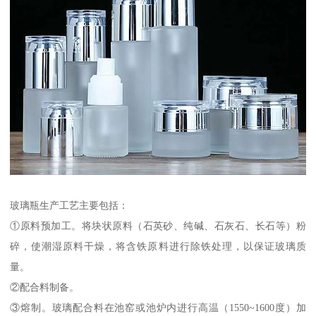
玻璃瓶生产工艺主要包括：
①原料预加工。将块状原料（石英砂、纯碱、石灰石、长石等）粉
碎，使潮湿原料干燥，将含铁原料进行除铁处理，以保证玻璃质
量。
②配合料制备。
③熔制。玻璃配合料在池窑或池炉内进行高温（1550~1600度）加